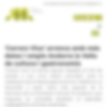
Panell de gestió de galetes
DIUMENGE 09 D'AGOST DE 2026
|
08:01 H
'Carrers Vius' arrenca amb més
dates i omple Andorra la Vella
de cultura i gastronomia
'Carrers Vius' ha donat aquest dissabte el tret de
sortida a una nova edició coincidint amb la
celebració de la Mostra gastronòmica i folklòrica 'La
Diversitat a taula', l'acte més popular de la
Setmana de la Diversitat Cultural. El projecte, que
enguany es consolida ampliant el calendari,
s'allargarà fins al 15 de novembre.