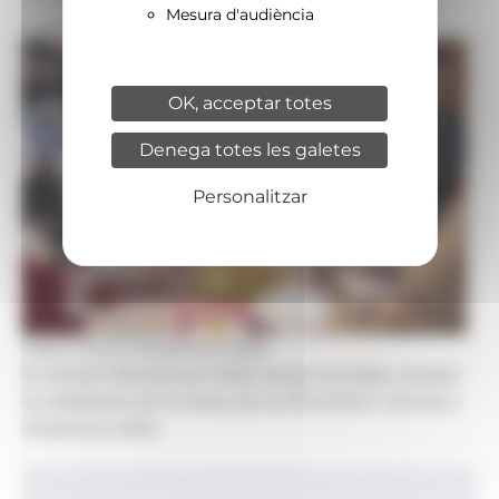
Mesura d'audiència
Cultural a Andorra la Vella.
OK, acceptar totes
Denega totes les galetes
Personalitzar
Foto: Comú Andorra la Vella
El cònsol d'Andorra la Vella, Sergi González, durant
la celebració de la Festa de la Diversitat Cultural a
Andorra la Vella.