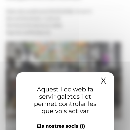
Data de publicació:
16.05.2026, 14.44 h
Secció:
Societat, Cultura
Territoris:
Andorra la Vella
Signatura:
Redacció
X
Amaga
Aquest lloc web fa
servir galetes i et
permet controlar les
que vols activar
Foto: Comú Andorra la Vella/ Tony Lara
Els nostres socis
(1)
Durant la celebració de la Festa de la Diversitat