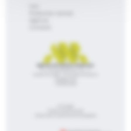
Inici
Productes i serveis
Agència
Contacte
Agència de Notícies Andorrana
Av. Príncep Benlloch, 43, -1, 1
Andorra la Vella - Principat d’Andorra
info@ana.ad
+376 821 600
Avís legal
Política de privacitat
Gestió del consentiment de galetes