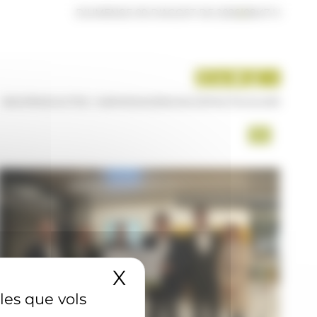
DIUMENGE 09 D'AGOST DE 2026
|
08:47 H
INICI
PRODUCTES I SERVEIS
AGÈNCIA
CONTACTE
USUARI
X
Amaga el banner 
 les que vols