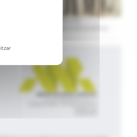
Foto: Comú de Sant Julià de Lòria
Durant l'entrega del xec que va fer el comú a
Assandca.
itzar
Agència de Notícies Andorrana
Av. Príncep Benlloch, 43, -1, 1
Andorra la Vella - Principat d’Andorra
info@ana.ad
+376 821 600