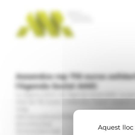
Panell de gestió de galetes
Assandca rep 710 euros solidar
l'Agenda Social AMIC
La segona edició de l'Agenda Social AMIC va perm
total de 710 euros a Assandca, import recaptat d
maig.
Data de publicació:
17.05.2026, 14.36 h
Secció:
Societat
Aquest lloc 
Territoris:
Sant Julià