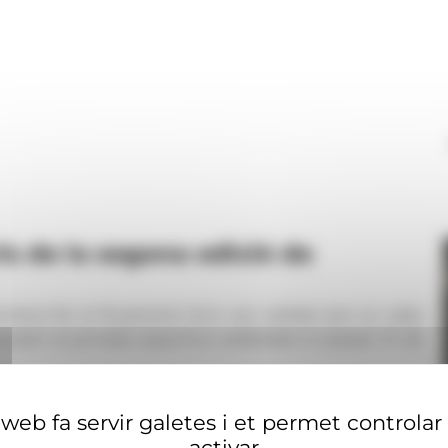
is de la segona edició de
etre fer el lliurament d'un xec solidari per un valor
urant la jornada esportiva celebrada el passat 10 de
web fa servir galetes i et permet controlar
activar