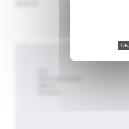
Signatura:
OK,
Inici
Productes i serveis
Agència
Contacte