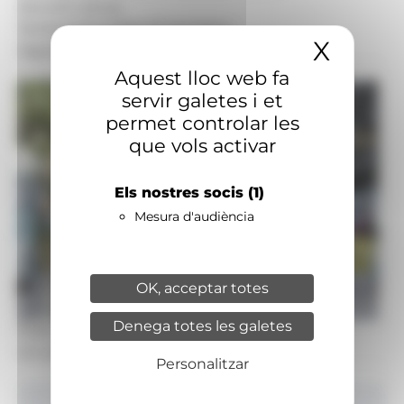
Secció:
Cultura
Territoris:
Escaldes-Engordany
X
Amaga
Signatura:
Redacció
Aquest lloc web fa
servir galetes i et
permet controlar les
que vols activar
Els nostres socis
(1)
Mesura d'audiència
OK, acceptar totes
Denega totes les galetes
Foto: Arxiu ANA
Un concert en el parc de la mola.
Personalitzar