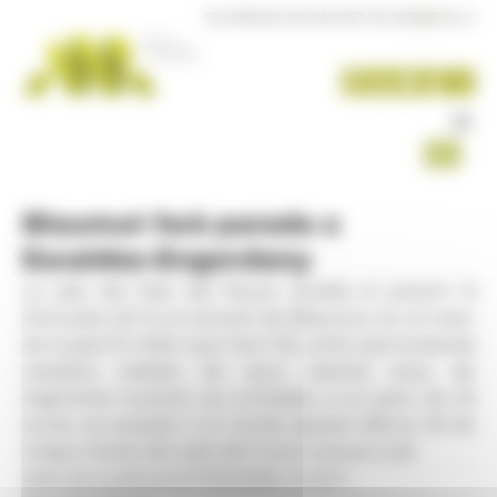
Panell de gestió de galetes
DIUMENGE 09 D'AGOST DE 2026
|
15:24 H
Blaumut farà parada a
Escaldes-Engordany
La sala del Prat del Roure acollirà el pròxim 8
d'octubre (21 h) el concert de Blaumut, en el marc
de la gira El millor que hem fet, amb què la banda
catalana celebra els seus catorze anys de
trajectòria musical. Les entrades, a un preu de 25
euros, es posaran a la venda aquest dilluns 18 de
maig a través del web del Comú www.e-e.ad
Data de publicació:
17.05.2026, 14.42 h