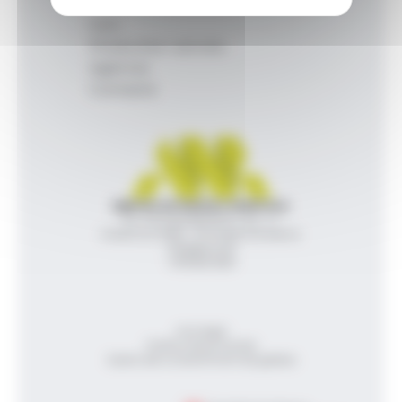
Inici
Productes i serveis
Agència
Contacte
Agència de Notícies Andorrana
Av. Príncep Benlloch, 43, -1, 1
Andorra la Vella - Principat d’Andorra
info@ana.ad
+376 821 600
Avís legal
Política de privacitat
Gestió del consentiment de galetes