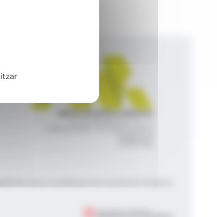
itzar
Agència de Notícies Andorrana
Av. Príncep Benlloch, 43, -1, 1
Andorra la Vella - Principat d’Andorra
info@ana.ad
+376 821 600
|
|
gal
Política de privacitat
Gestió del consentiment de galetes