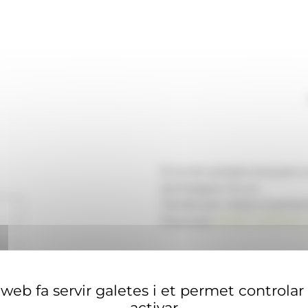
Si no té compte d'usuari 
aconseguir-ne un.
També pot visitar el portal
financera
ANAECONOMIA.
web fa servir galetes i et permet controlar
activar