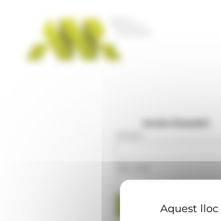
Panell de gestió de galetes
Accés d'usuaris
Usuari
:
Mot clau
:
Aquest lloc 