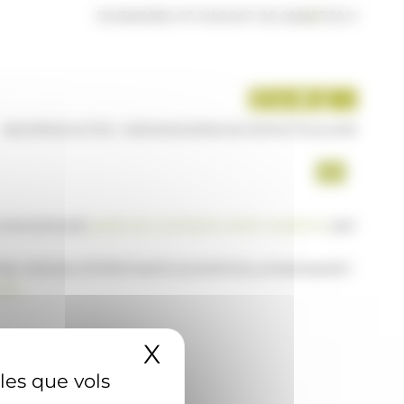
DIVENDRES 07 D'AGOST DE 2026
|
17:32 H
INICI
PRODUCTES I SERVEIS
AGÈNCIA
CONTACTE
USUARI
a www.ana.ad,
posi's en contacte amb nosaltres
per
 de notícies d'informació econòmica, empresarial i
AD
X
Amaga el banner 
 les que vols