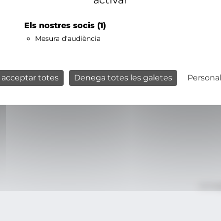
Els nostres socis
(1)
Mesura d'audiència
 acceptar totes
Denega totes les galetes
Personal
Avís le