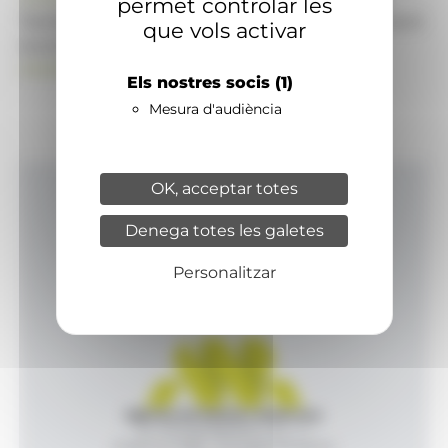
permet controlar les
També pot visitar el portal de notícies d'informació
que vols activar
econòmica, empresarial i financera
ANAECONOMIA.AD
Els nostres socis
(1)
Mesura d'audiència
OK, acceptar totes
Inici
Denega totes les galetes
Productes i serveis
Agència
Personalitzar
Contacte
Agència de Notícies Andorrana
Av. Príncep Benlloch, 43, -1, 1
Andorra la Vella - Principat d’Andorra