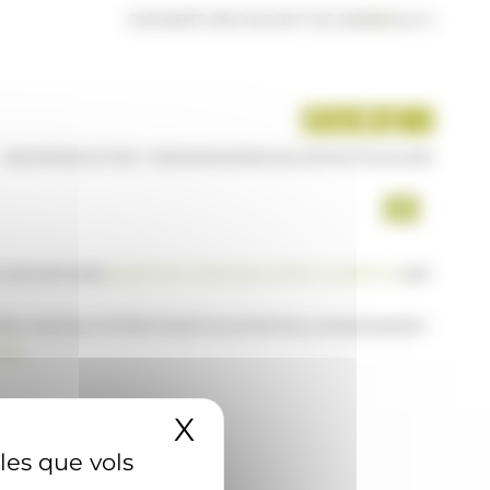
DISSABTE 08 D'AGOST DE 2026
|
10:44 H
INICI
PRODUCTES I SERVEIS
AGÈNCIA
CONTACTE
USUARI
a www.ana.ad,
posi's en contacte amb nosaltres
per
 de notícies d'informació econòmica, empresarial i
AD
X
Amaga el banner 
 les que vols