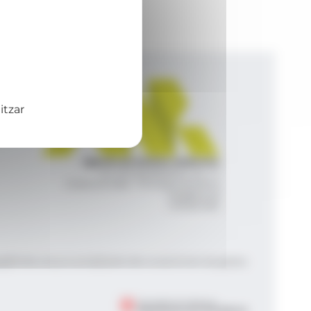
itzar
Agència de Notícies Andorrana
Av. Príncep Benlloch, 43, -1, 1
Andorra la Vella - Principat d’Andorra
info@ana.ad
+376 821 600
|
|
gal
Política de privacitat
Gestió del consentiment de galetes