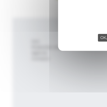
OK,
Inici
Productes i serveis
Agència
Contacte