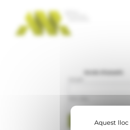
Panell de gestió de galetes
Accés d'usuaris
Usuari
:
Mot clau
:
Aquest lloc 