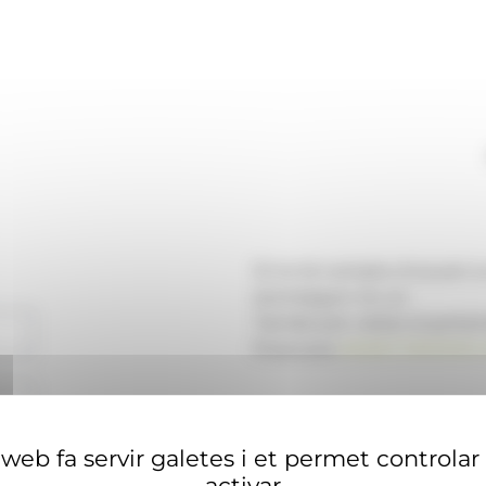
Si no té compte d'usuari 
aconseguir-ne un.
També pot visitar el portal
financera
ANAECONOMIA.
web fa servir galetes i et permet controlar
activar