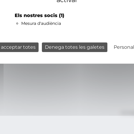
Els nostres socis
(1)
Mesura d'audiència
 acceptar totes
Denega totes les galetes
Personal
Avís le