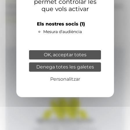
permet controlar les
També pot visitar el portal de notícies d'informació
que vols activar
econòmica, empresarial i financera
ANAECONOMIA.AD
Els nostres socis
(1)
Mesura d'audiència
OK, acceptar totes
Inici
Denega totes les galetes
Productes i serveis
Agència
Personalitzar
Contacte
Agència de Notícies Andorrana
Av. Príncep Benlloch, 43, -1, 1
Andorra la Vella - Principat d’Andorra