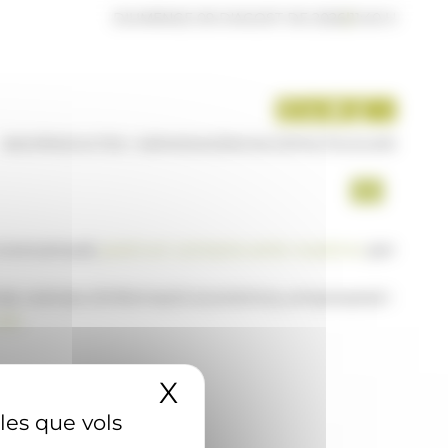
DIUMENGE 09 D'AGOST DE 2026
|
11:40 H
INICI
PRODUCTES I SERVEIS
AGÈNCIA
CONTACTE
USUARI
a www.ana.ad,
posi's en contacte amb nosaltres
per
 de notícies d'informació econòmica, empresarial i
AD
X
Amaga el banner 
 les que vols