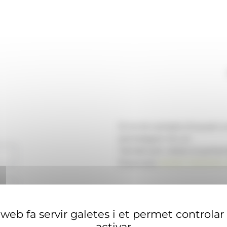
Si no té compte d'usuari 
aconseguir-ne un.
També pot visitar el portal
financera
ANAECONOMIA.
web fa servir galetes i et permet controlar
activar