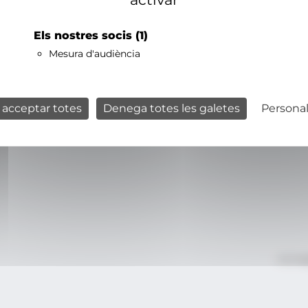
Els nostres socis
(1)
Mesura d'audiència
 acceptar totes
Denega totes les galetes
Personal
Avís le