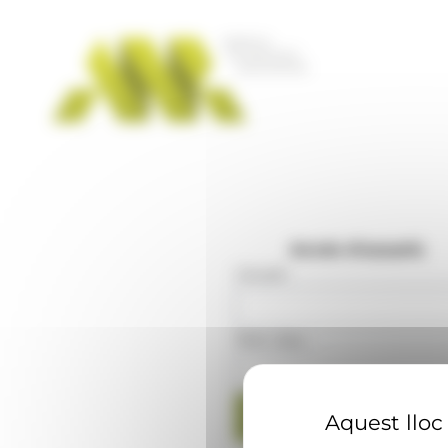
Panell de gestió de galetes
Accés d'usuaris
Usuari
:
Mot clau
:
Aquest lloc 