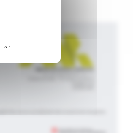
itzar
Agència de Notícies Andorrana
Av. Príncep Benlloch, 43, -1, 1
Andorra la Vella - Principat d’Andorra
info@ana.ad
+376 821 600
|
|
gal
Política de privacitat
Gestió del consentiment de galetes