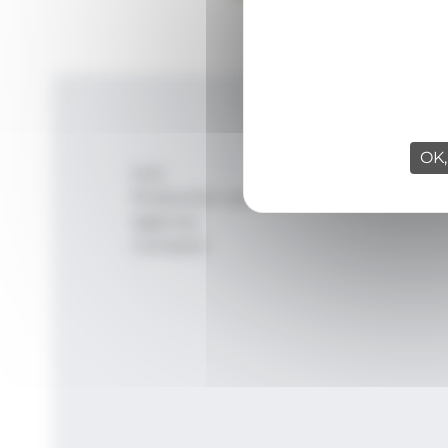
OK,
Inici
Productes i serveis
Agència
Contacte