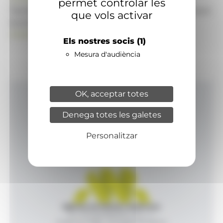
permet controlar les
També pot visitar el portal de notícies d'informació
que vols activar
econòmica, empresarial i financera
ANAECONOMIA.AD
Els nostres socis
(1)
Mesura d'audiència
OK, acceptar totes
Inici
Denega totes les galetes
Productes i serveis
Agència
Personalitzar
Contacte
Agència de Notícies Andorrana
Av. Príncep Benlloch, 43, -1, 1
Andorra la Vella - Principat d’Andorra