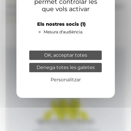
permet controlar les
També pot visitar el portal de notícies d'informació
que vols activar
econòmica, empresarial i financera
ANAECONOMIA.AD
Els nostres socis
(1)
Mesura d'audiència
OK, acceptar totes
Inici
Denega totes les galetes
Productes i serveis
Agència
Personalitzar
Contacte
Agència de Notícies Andorrana
Av. Príncep Benlloch, 43, -1, 1
Andorra la Vella - Principat d’Andorra