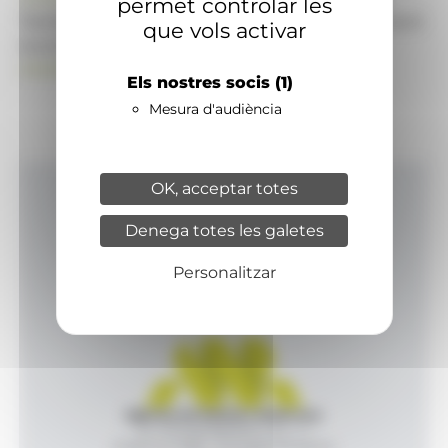
permet controlar les
També pot visitar el portal de notícies d'informació
que vols activar
econòmica, empresarial i financera
ANAECONOMIA.AD
Els nostres socis
(1)
Mesura d'audiència
OK, acceptar totes
Inici
Denega totes les galetes
Productes i serveis
Agència
Personalitzar
Contacte
Agència de Notícies Andorrana
Av. Príncep Benlloch, 43, -1, 1
Andorra la Vella - Principat d’Andorra