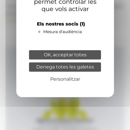
permet controlar les
També pot visitar el portal de notícies d'informació
que vols activar
econòmica, empresarial i financera
ANAECONOMIA.AD
Els nostres socis
(1)
Mesura d'audiència
OK, acceptar totes
Inici
Denega totes les galetes
Productes i serveis
Agència
Personalitzar
Contacte
Agència de Notícies Andorrana
Av. Príncep Benlloch, 43, -1, 1
Andorra la Vella - Principat d’Andorra