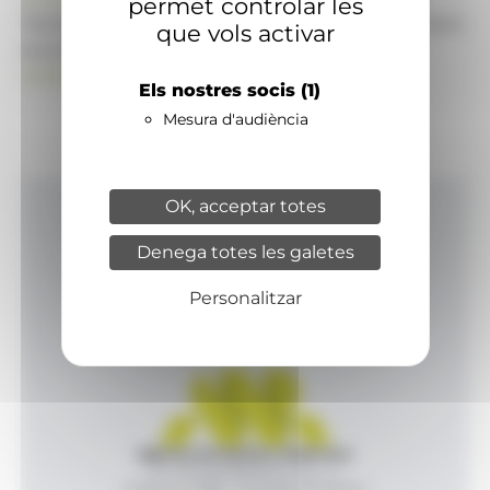
permet controlar les
També pot visitar el portal de notícies d'informació
que vols activar
econòmica, empresarial i financera
ANAECONOMIA.AD
Els nostres socis
(1)
Mesura d'audiència
OK, acceptar totes
Inici
Denega totes les galetes
Productes i serveis
Agència
Personalitzar
Contacte
Agència de Notícies Andorrana
Av. Príncep Benlloch, 43, -1, 1
Andorra la Vella - Principat d’Andorra