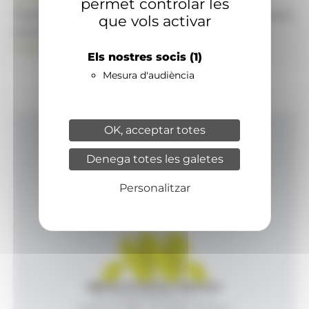
permet controlar les
També pot visitar el portal de notícies d'informació
que vols activar
econòmica, empresarial i financera
ANAECONOMIA.AD
Els nostres socis
(1)
Mesura d'audiència
OK, acceptar totes
Inici
Denega totes les galetes
Productes i serveis
Agència
Personalitzar
Contacte
Agència de Notícies Andorrana
Av. Príncep Benlloch, 43, -1, 1
Andorra la Vella - Principat d’Andorra