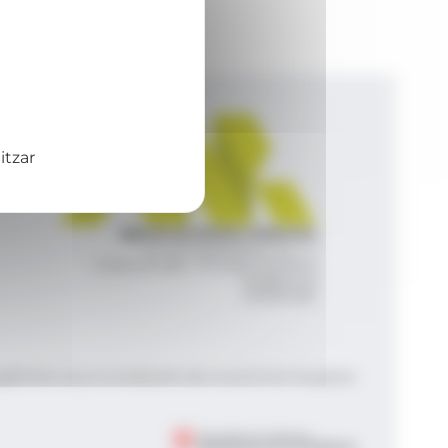
itzar
Agència de Notícies Andorrana
Av. Príncep Benlloch, 43, -1, 1
Andorra la Vella - Principat d’Andorra
info@ana.ad
+376 821 600
|
|
gal
Política de privacitat
Gestió del consentiment de galetes