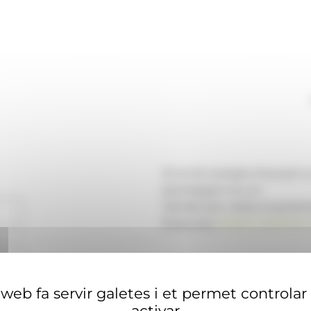
Si no té compte d'usuari 
aconseguir-ne un.
També pot visitar el portal
financera
ANAECONOMIA.
web fa servir galetes i et permet controlar
activar