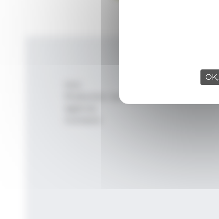
OK,
Inici
Productes i serveis
Agència
Contacte