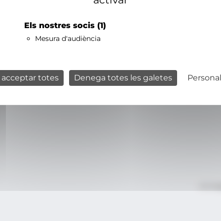
Els nostres socis
(1)
Mesura d'audiència
 acceptar totes
Denega totes les galetes
Personal
Avís le