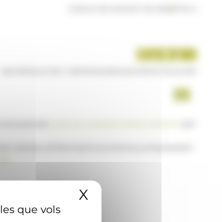
DIJOUS 06 D'AGOST DE 2026
|
17:16 H
INICI
PRODUCTES I SERVEIS
AGÈNCIA
CONTACTE
USUARI
a www.ana.ad,
posi's en contacte amb nosaltres
per
 de notícies d'informació econòmica, empresarial i
AD
X
Amaga el banner 
 les que vols