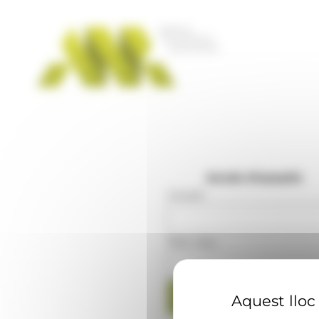
Panell de gestió de galetes
Accés d'usuaris
Usuari
:
Mot clau
:
Aquest lloc 