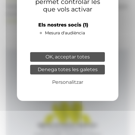
permet controlar les
També pot visitar el portal de notícies d'informació
que vols activar
econòmica, empresarial i financera
ANAECONOMIA.AD
Els nostres socis
(1)
Mesura d'audiència
OK, acceptar totes
Inici
Denega totes les galetes
Productes i serveis
Agència
Personalitzar
Contacte
Agència de Notícies Andorrana
Av. Príncep Benlloch, 43, -1, 1
Andorra la Vella - Principat d’Andorra