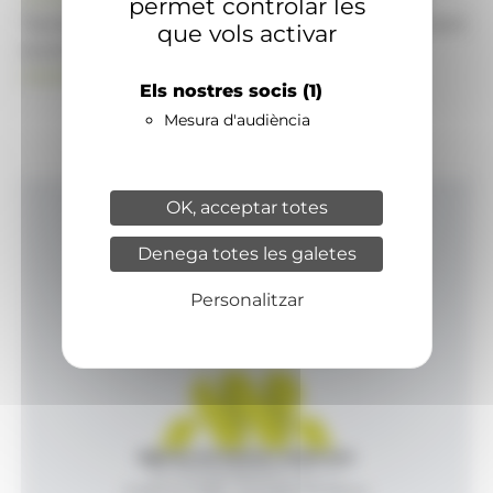
permet controlar les
També pot visitar el portal de notícies d'informació
que vols activar
econòmica, empresarial i financera
ANAECONOMIA.AD
Els nostres socis
(1)
Mesura d'audiència
OK, acceptar totes
Inici
Denega totes les galetes
Productes i serveis
Agència
Personalitzar
Contacte
Agència de Notícies Andorrana
Av. Príncep Benlloch, 43, -1, 1
Andorra la Vella - Principat d’Andorra