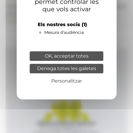
permet controlar les
També pot visitar el portal de notícies d'informació
que vols activar
econòmica, empresarial i financera
ANAECONOMIA.AD
Els nostres socis
(1)
Mesura d'audiència
OK, acceptar totes
Inici
Denega totes les galetes
Productes i serveis
Agència
Personalitzar
Contacte
Agència de Notícies Andorrana
Av. Príncep Benlloch, 43, -1, 1
Andorra la Vella - Principat d’Andorra