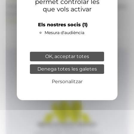
permet controlar les
També pot visitar el portal de notícies d'informació
que vols activar
econòmica, empresarial i financera
ANAECONOMIA.AD
Els nostres socis
(1)
Mesura d'audiència
OK, acceptar totes
Inici
Denega totes les galetes
Productes i serveis
Agència
Personalitzar
Contacte
Agència de Notícies Andorrana
Av. Príncep Benlloch, 43, -1, 1
Andorra la Vella - Principat d’Andorra