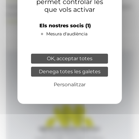
permet controlar les
També pot visitar el portal de notícies d'informació
que vols activar
econòmica, empresarial i financera
ANAECONOMIA.AD
Els nostres socis
(1)
Mesura d'audiència
OK, acceptar totes
Inici
Denega totes les galetes
Productes i serveis
Agència
Personalitzar
Contacte
Agència de Notícies Andorrana
Av. Príncep Benlloch, 43, -1, 1
Andorra la Vella - Principat d’Andorra