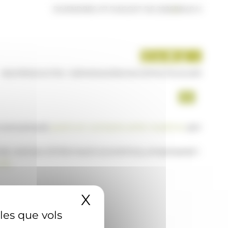
DIVENDRES 07 D'AGOST DE 2026
|
18:40 H
INICI
PRODUCTES I SERVEIS
AGÈNCIA
CONTACTE
USUARI
a www.ana.ad,
posi's en contacte amb nosaltres
per
 de notícies d'informació econòmica, empresarial i
AD
X
Amaga el banner 
 les que vols