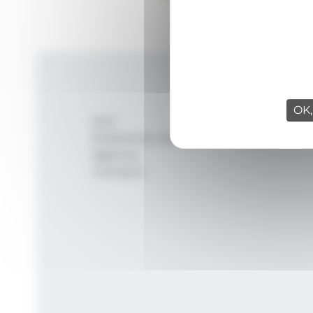
OK,
Inici
Productes i serveis
Agència
Contacte