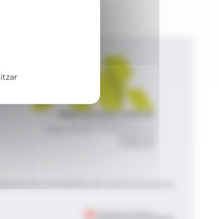
itzar
Agència de Notícies Andorrana
Av. Príncep Benlloch, 43, -1, 1
Andorra la Vella - Principat d’Andorra
info@ana.ad
+376 821 600
|
|
gal
Política de privacitat
Gestió del consentiment de galetes