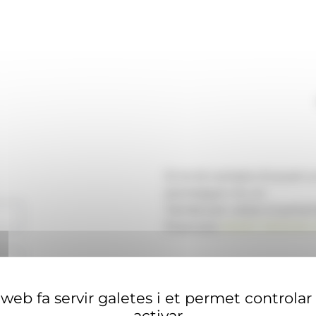
Si no té compte d'usuari 
aconseguir-ne un.
També pot visitar el portal
financera
ANAECONOMIA.
web fa servir galetes i et permet controlar
activar