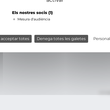
Els nostres socis
(1)
Mesura d'audiència
 acceptar totes
Denega totes les galetes
Personal
Avís le