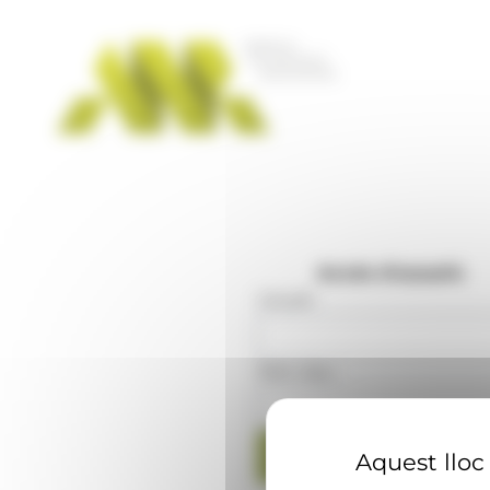
Panell de gestió de galetes
Accés d'usuaris
Usuari
:
Mot clau
:
Aquest lloc 