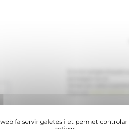
Si no té compte d'usuari 
aconseguir-ne un.
També pot visitar el portal
financera
ANAECONOMIA.
web fa servir galetes i et permet controlar
activar