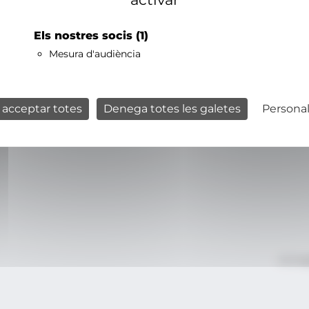
Els nostres socis
(1)
Mesura d'audiència
 acceptar totes
Denega totes les galetes
Personal
Avís le