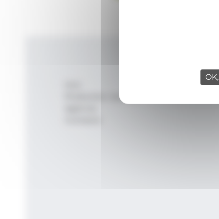
OK,
Inici
Productes i serveis
Agència
Contacte