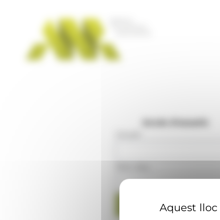
Panell de gestió de galetes
Accés d'usuaris
Usuari
:
Mot clau
:
Aquest lloc 