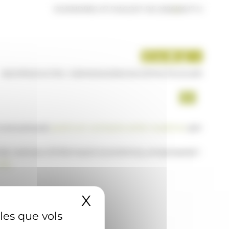
DIVENDRES 07 D'AGOST DE 2026
|
06:17 H
INICI
PRODUCTES I SERVEIS
AGÈNCIA
CONTACTE
USUARI
a www.ana.ad,
posi's en contacte amb nosaltres
per
 de notícies d'informació econòmica, empresarial i
AD
X
Amaga el banner 
 les que vols