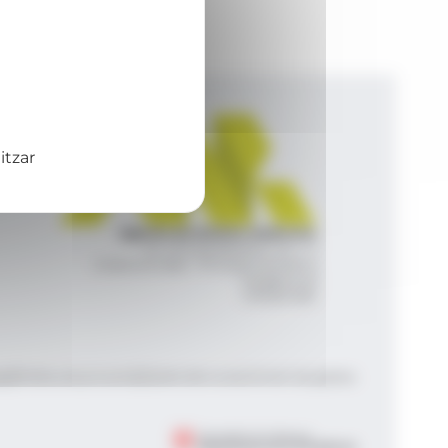
itzar
Agència de Notícies Andorrana
Av. Príncep Benlloch, 43, -1, 1
Andorra la Vella - Principat d’Andorra
info@ana.ad
+376 821 600
|
|
gal
Política de privacitat
Gestió del consentiment de galetes