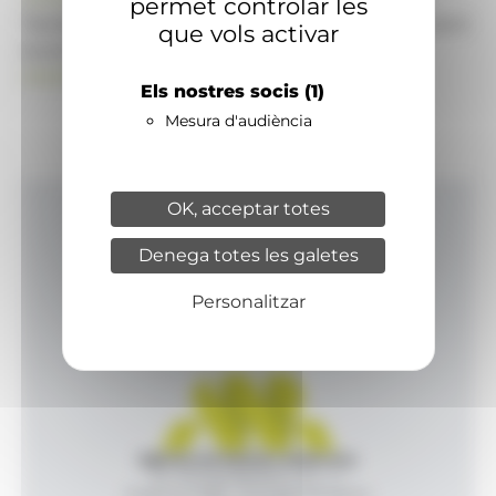
permet controlar les
També pot visitar el portal de notícies d'informació
que vols activar
econòmica, empresarial i financera
ANAECONOMIA.AD
Els nostres socis
(1)
Mesura d'audiència
OK, acceptar totes
Inici
Denega totes les galetes
Productes i serveis
Agència
Personalitzar
Contacte
Agència de Notícies Andorrana
Av. Príncep Benlloch, 43, -1, 1
Andorra la Vella - Principat d’Andorra