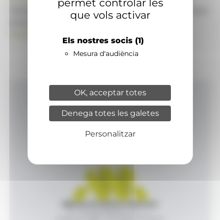
permet controlar les
També pot visitar el portal de notícies d'informació
que vols activar
econòmica, empresarial i financera
ANAECONOMIA.AD
Els nostres socis
(1)
Mesura d'audiència
OK, acceptar totes
Inici
Denega totes les galetes
Productes i serveis
Agència
Personalitzar
Contacte
Agència de Notícies Andorrana
Av. Príncep Benlloch, 43, -1, 1
Andorra la Vella - Principat d’Andorra