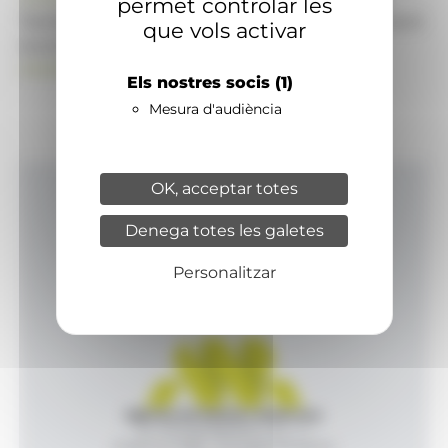
permet controlar les
També pot visitar el portal de notícies d'informació
que vols activar
econòmica, empresarial i financera
ANAECONOMIA.AD
Els nostres socis
(1)
Mesura d'audiència
OK, acceptar totes
Inici
Denega totes les galetes
Productes i serveis
Agència
Personalitzar
Contacte
Agència de Notícies Andorrana
Av. Príncep Benlloch, 43, -1, 1
Andorra la Vella - Principat d’Andorra