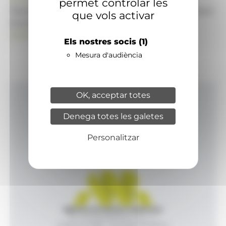
permet controlar les
També pot visitar el portal de notícies d'informació
que vols activar
econòmica, empresarial i financera
ANAECONOMIA.AD
Els nostres socis
(1)
Mesura d'audiència
OK, acceptar totes
Inici
Denega totes les galetes
Productes i serveis
Agència
Personalitzar
Contacte
Agència de Notícies Andorrana
Av. Príncep Benlloch, 43, -1, 1
Andorra la Vella - Principat d’Andorra