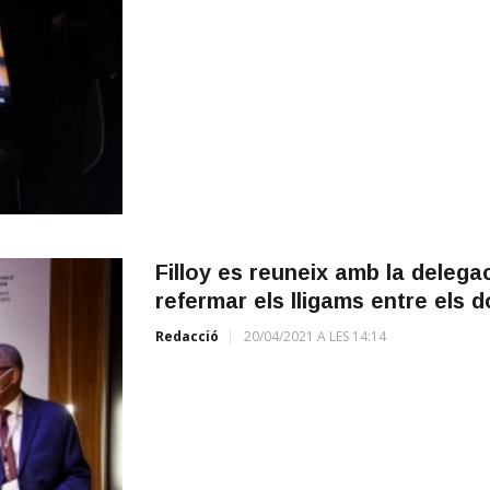
Filloy es reuneix amb la delegac
refermar els lligams entre els d
Redacció
20/04/2021 A LES 14:14