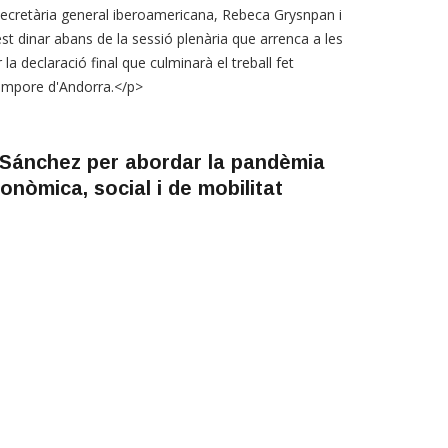
secretària general iberoamericana, Rebeca Grysnpan i
st dinar abans de la sessió plenària que arrenca a les
la declaració final que culminarà el treball fet
tempore d'Andorra.</p>
i Sánchez per abordar la pandèmia
onòmica, social i de mobilitat