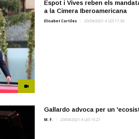
Espot i Vives reben els mandat
a la Cimera Iberoamericana
Elisabet Cortiles
20/04/2021 A LES 17:36
Gallardo advoca per un 'ecosis
M. F.
20/04/2021 A LES 15:27