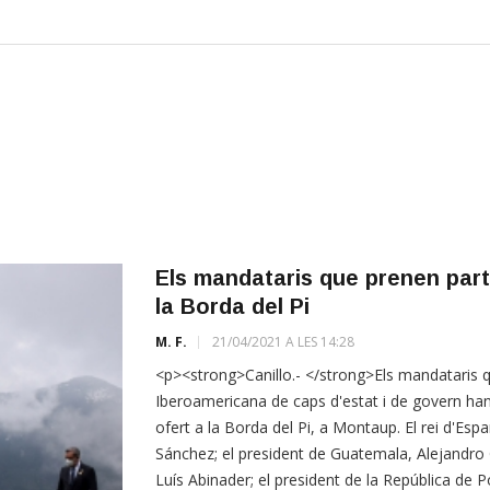
Els mandataris que prenen part
la Borda del Pi
M. F.
21/04/2021 A LES 14:28
<p><strong>Canillo.- </strong>Els mandataris q
Iberoamericana de caps d'estat i de govern han
ofert a la Borda del Pi, a Montaup. El rei d'Esp
Sánchez; el president de Guatemala, Alejandro 
Luís Abinader; el president de la República de 