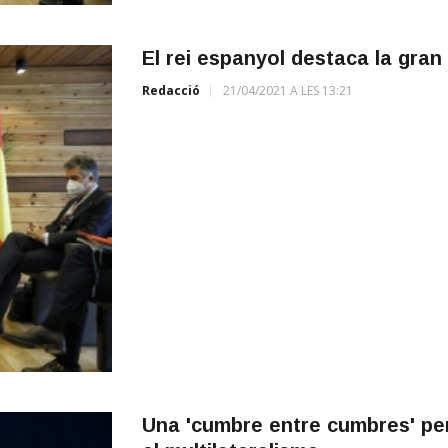
El rei espanyol destaca la gran pa
Redacció
21/04/2021 A LES 13:21
Una 'cumbre entre cumbres' per 