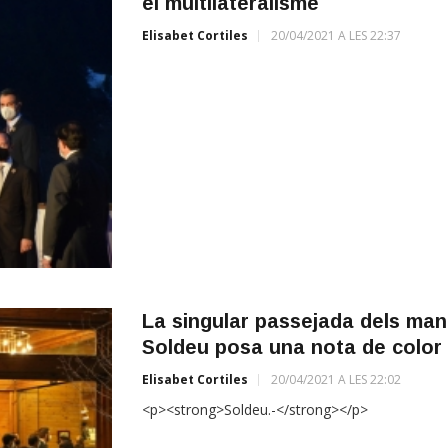
el multilateralisme
Elisabet Cortiles
20/04/2021 A LES 22:37
La singular passejada dels mand
Soldeu posa una nota de color 
Elisabet Cortiles
20/04/2021 A LES 22:02
<p><strong>Soldeu.-</strong></p>