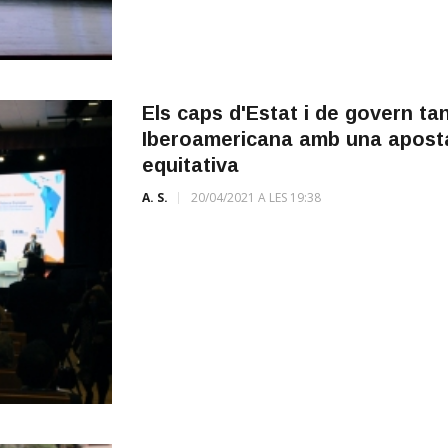
Els caps d'Estat i de govern t
Iberoamericana amb una apost
equitativa
A. S.
20/04/2021 A LES 19:38