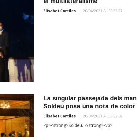
el multilateralisme
Elisabet Cortiles
20/04/2021 A LES 22:37
La singular passejada dels mand
Soldeu posa una nota de color 
Elisabet Cortiles
20/04/2021 A LES 22:02
<p><strong>Soldeu.-</strong></p>