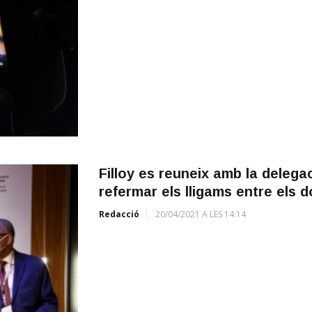
Filloy es reuneix amb la delegac
refermar els lligams entre els d
Redacció
20/04/2021 A LES 14:14