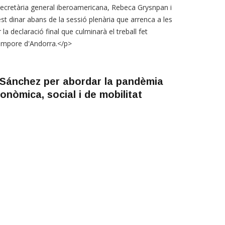
secretària general iberoamericana, Rebeca Grysnpan i
st dinar abans de la sessió plenària que arrenca a les
la declaració final que culminarà el treball fet
tempore d'Andorra.</p>
i Sánchez per abordar la pandèmia
onòmica, social i de mobilitat