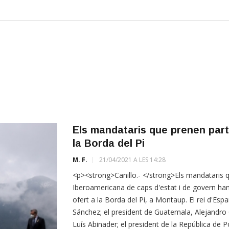
Els mandataris que prenen part
la Borda del Pi
M. F.
21/04/2021 A LES 14:28
<p><strong>Canillo.- </strong>Els mandataris q
Iberoamericana de caps d'estat i de govern han
ofert a la Borda del Pi, a Montaup. El rei d'Esp
Sánchez; el president de Guatemala, Alejandro 
Luís Abinader; el president de la República de 