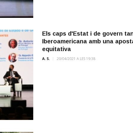
Els caps d'Estat i de govern t
Iberoamericana amb una apost
equitativa
A. S.
20/04/2021 A LES 19:38