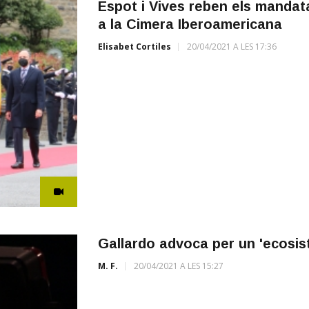
Espot i Vives reben els mandat
a la Cimera Iberoamericana
Elisabet Cortiles
20/04/2021 A LES 17:36
Gallardo advoca per un 'ecosis
M. F.
20/04/2021 A LES 15:27