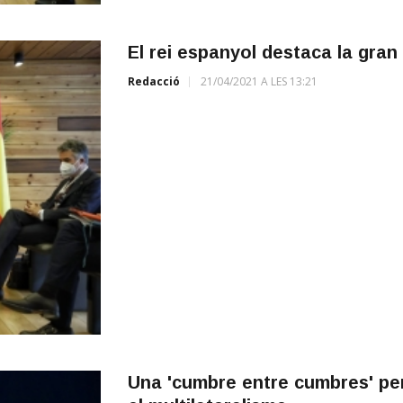
El rei espanyol destaca la gran pa
Redacció
21/04/2021 A LES 13:21
Una 'cumbre entre cumbres' per 