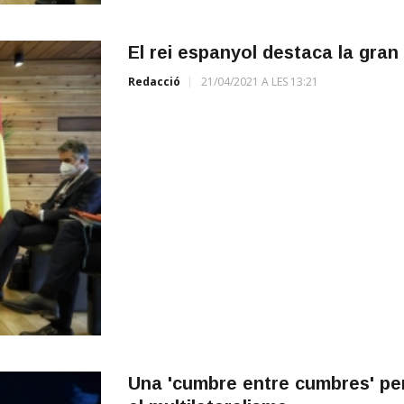
El rei espanyol destaca la gran pa
Redacció
21/04/2021 A LES 13:21
Una 'cumbre entre cumbres' per 