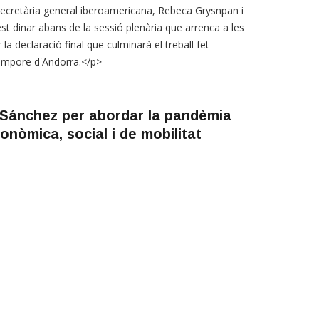
secretària general iberoamericana, Rebeca Grysnpan i
st dinar abans de la sessió plenària que arrenca a les
la declaració final que culminarà el treball fet
tempore d'Andorra.</p>
i Sánchez per abordar la pandèmia
onòmica, social i de mobilitat