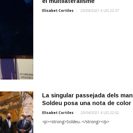
el multilateralisme
Elisabet Cortiles
20/04/2021 A LES 22:37
La singular passejada dels mand
Soldeu posa una nota de color 
Elisabet Cortiles
20/04/2021 A LES 22:02
<p><strong>Soldeu.-</strong></p>