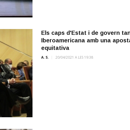
Els caps d'Estat i de govern t
Iberoamericana amb una apost
equitativa
A. S.
20/04/2021 A LES 19:38