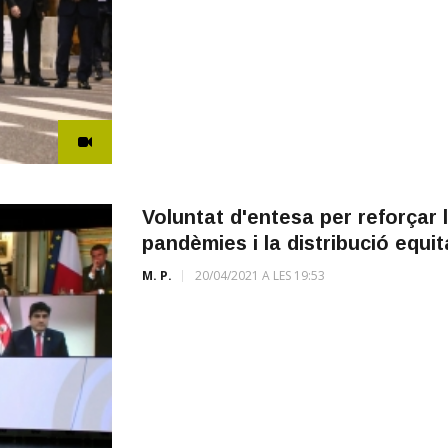
Voluntat d'entesa per reforçar 
pandèmies i la distribució equi
M. P.
20/04/2021 A LES 19:53