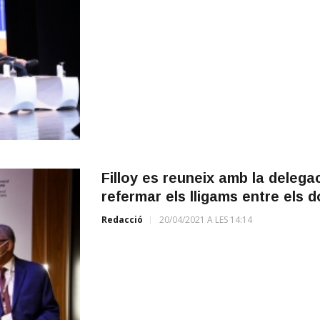
Filloy es reuneix amb la delegac
refermar els lligams entre els d
Redacció
20/04/2021 A LES 14:14