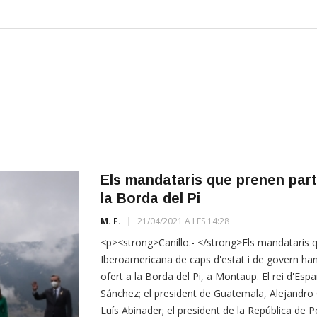
Els mandataris que prenen part
la Borda del Pi
M. F.
21/04/2021 A LES 14:28
<p><strong>Canillo.- </strong>Els mandataris q
Iberoamericana de caps d'estat i de govern han
ofert a la Borda del Pi, a Montaup. El rei d'Esp
Sánchez; el president de Guatemala, Alejandro 
Luís Abinader; el president de la República de 