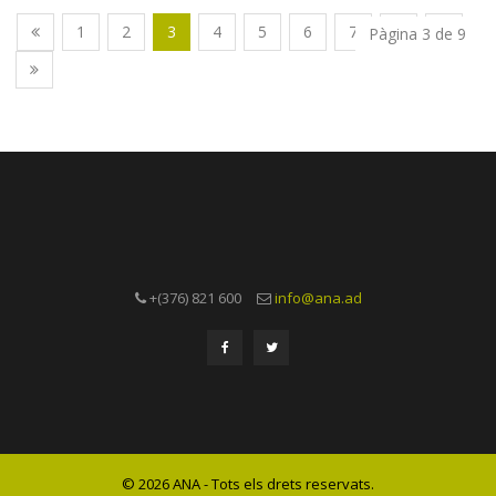
1
2
3
4
5
6
7
8
9
Pàgina 3 de 9
+(376) 821 600
info@ana.ad
© 2026 ANA - Tots els drets reservats.