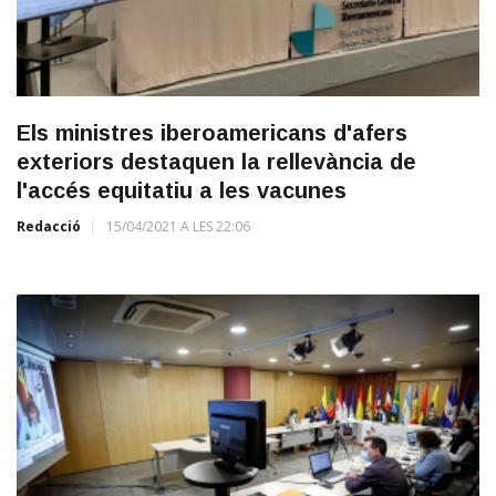
Els ministres iberoamericans d'afers
exteriors destaquen la rellevància de
l'accés equitatiu a les vacunes
Redacció
15/04/2021 A LES 22:06