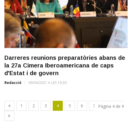
Darreres reunions preparatòries abans de
la 27a Cimera Iberoamericana de caps
d'Estat i de govern
Redacció
09/04/2021 A LES 16:30
1
2
3
4
5
6
7
8
9
Pàgina 4 de 9