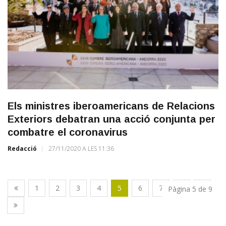
Els ministres iberoamericans de Relacions
Exteriors debatran una acció conjunta per
combatre el coronavirus
Redacció
27/11/2020 A LES 11:36
1
2
3
4
5
6
7
8
9
Pàgina 5 de 9