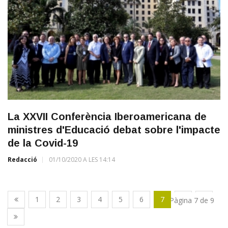
La XXVII Conferència Iberoamericana de
ministres d'Educació debat sobre l'impacte
de la Covid-19
Redacció
01/10/2020 A LES 14:14
1
2
3
4
5
6
7
8
9
Pàgina 7 de 9