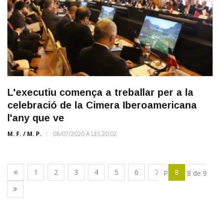
L'executiu comença a treballar per a la
celebració de la Cimera Iberoamericana
l'any que ve
M. F. / M. P.
08/07/2020 A LES 20:02
1
2
3
4
5
6
7
8
9
Pàgina 8 de 9