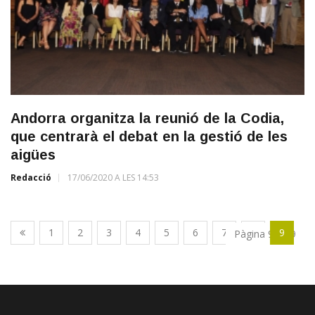
Andorra organitza la reunió de la Codia,
que centrarà el debat en la gestió de les
aigües
Redacció
17/06/2020 A LES 14:53
1
2
3
4
5
6
7
8
9
Pàgina 9 de 9