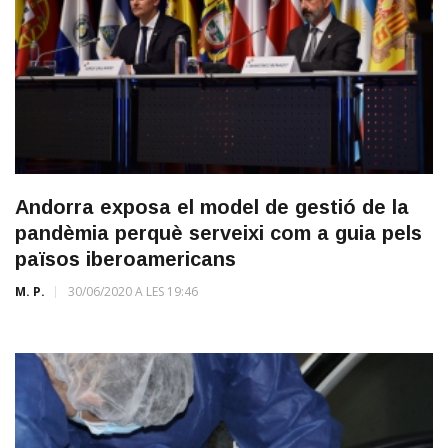
Andorra exposa el model de gestió de la
pandèmia perquè serveixi com a guia pels
països iberoamericans
M. P.
30/06/2020 A LES 19:46