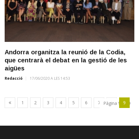
Andorra organitza la reunió de la Codia,
que centrarà el debat en la gestió de les
aigües
Redacció
17/06/2020 A LES 14:53
1
2
3
4
5
6
7
8
9
Pàgina 9 de 9