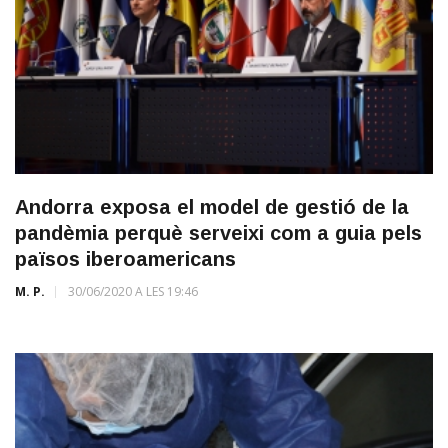
Andorra exposa el model de gestió de la
pandèmia perquè serveixi com a guia pels
països iberoamericans
M. P.
30/06/2020 A LES 19:46