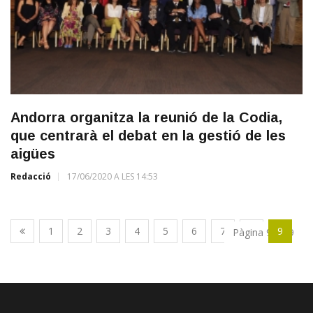
Andorra organitza la reunió de la Codia,
que centrarà el debat en la gestió de les
aigües
Redacció
17/06/2020 A LES 14:53
1
2
3
4
5
6
7
8
9
Pàgina 9 de 9