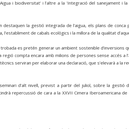
Aigua i biodiversitat' i l’altre a la 'Integració del sanejament i 
 destaquen la gestió integrada de l’aigua, els plans de conca p
a, l’establiment de cabals ecològics i la millora de la qualitat d’aqu
trobada es pretén generar un ambient sostenible d’inversions que
a regió compta encara amb milions de persones sense accés a l’ai
gs tècnics serviran per elaborar una declaració, que s’elevarà a la
minari d’alt nivell, previst a partir del juliol, sobre la gestió
indrà repercussió de cara a la XXVII Cimera Iberoamericana de c