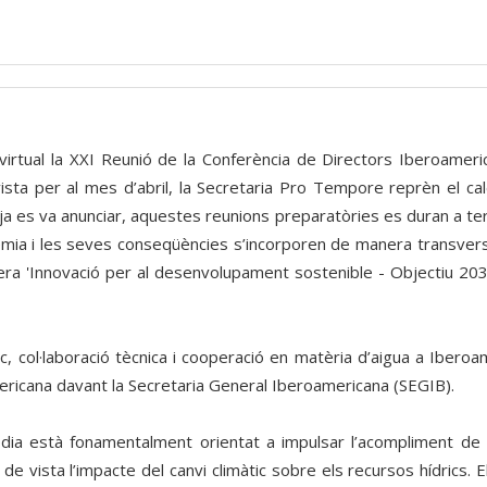
irtual la XXI Reunió de la Conferència de Directors Iberoameri
vista per al mes d’abril, la Secretaria Pro Tempore reprèn el c
ja es va anunciar, aquestes reunions preparatòries es duran a t
dèmia i les seves conseqüències s’incorporen de manera transvers
 era 'Innovació per al desenvolupament sostenible - Objectiu 20
tic, col·laboració tècnica i cooperació en matèria d’aigua a Ibero
mericana davant la Secretaria General Iberoamericana (SEGIB).
odia està fonamentalment orientat a impulsar l’acompliment d
 vista l’impacte del canvi climàtic sobre els recursos hídrics. E