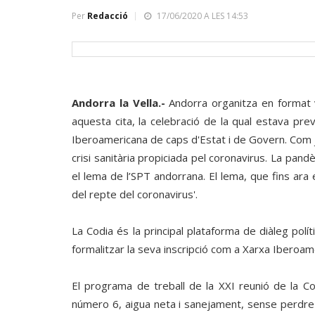
Per
Redacció
17/06/2020 A LES 14:53
Andorra la Vella.-
Andorra organitza en format v
aquesta cita, la celebració de la qual estava pre
Iberoamericana de caps d'Estat i de Govern. Com 
crisi sanitària propiciada pel coronavirus. La pan
el lema de l’SPT andorrana. El lema, que fins ara
del repte del coronavirus'.
La Codia és la principal plataforma de diàleg polí
formalitzar la seva inscripció com a Xarxa Iberoa
El programa de treball de la XXI reunió de la C
número 6, aigua neta i sanejament, sense perdre de