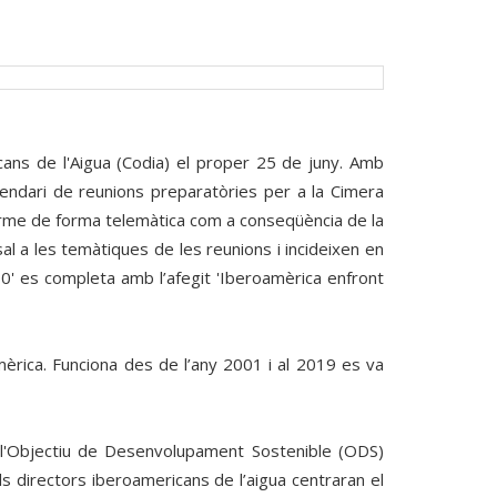
cans de l'Aigua (Codia) el proper 25 de juny. Amb
alendari de reunions preparatòries per a la Cimera
erme de forma telemàtica com a conseqüència de la
al a les temàtiques de les reunions i incideixen en
30' es completa amb l’afegit 'Iberoamèrica enfront
amèrica. Funciona des de l’any 2001 i al 2019 es va
e l'Objectiu de Desenvolupament Sostenible (ODS)
ls directors iberoamericans de l’aigua centraran el