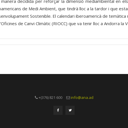
anera decidida per reforçar la dimensió mediambiental en els t
eroamericans de Medi Ambient, que tindrà lloc a la tardor i que e
senvolupament Sostenible. El calendari iberoamericà de temàtica
Oficines de Canvi Climàtic (RIOCC) que va tenir lloc a Andorra la 
+(376) 821 600
info@ana.ad