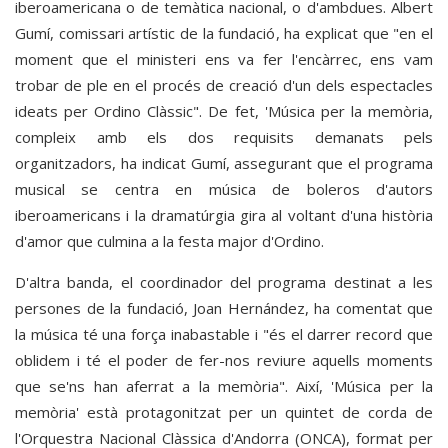
iberoamericana o de temàtica nacional, o d'ambdues. Albert
Gumí, comissari artístic de la fundació, ha explicat que "en el
moment que el ministeri ens va fer l'encàrrec, ens vam
trobar de ple en el procés de creació d'un dels espectacles
ideats per Ordino Clàssic". De fet, 'Música per la memòria,
compleix amb els dos requisits demanats pels
organitzadors, ha indicat Gumí, assegurant que el programa
musical se centra en música de boleros d'autors
iberoamericans i la dramatúrgia gira al voltant d'una història
d'amor que culmina a la festa major d'Ordino.
D'altra banda, el coordinador del programa destinat a les
persones de la fundació, Joan Hernández, ha comentat que
la música té una força inabastable i "és el darrer record que
oblidem i té el poder de fer-nos reviure aquells moments
que se'ns han aferrat a la memòria". Així, 'Música per la
memòria' està protagonitzat per un quintet de corda de
l'Orquestra Nacional Clàssica d'Andorra (ONCA), format per