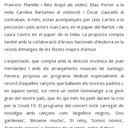
Francesc Planella i Àlex Arajol als violins; Elias Porter a la
viola; Carolina Bartumeu al violoncel; i Òscar Llauradó al
contrabaix. A més, estan acompanyats per Lluís Cartes a la
percussió i pels actors Ivan Caro, en el paper del Bartolí, i de
Laura Castro en el paper de la Dèlia. La proposta compta
també amb la col·laboració d'Arxius Nacionals d'Andorra en la
cessió d'imatges de les festes majors d'antuvi.
L'espectacle, que compta amb la direcció escènica de Joan
Hernández i amb els arranjaments musicals de Santiago
Pereira, proposa un programa dedicat especialment al
record d'aquelles cançons que ballaven els nostres padrins i,
en aquest sentit, vol retre un sentit homenatge a la gent
gran del nostre país, que és qui més ha patit durant la crisi
per la Covid-19. El programa del concert està carregat de
nostàlgia amb cançons com 'Angelitos negros, 'Dos
gardenias', 'Bésame mucho', 'El reloj, 'Somos novios',
'Fumando espero' o 'Historia de un amor', entre d'altres.