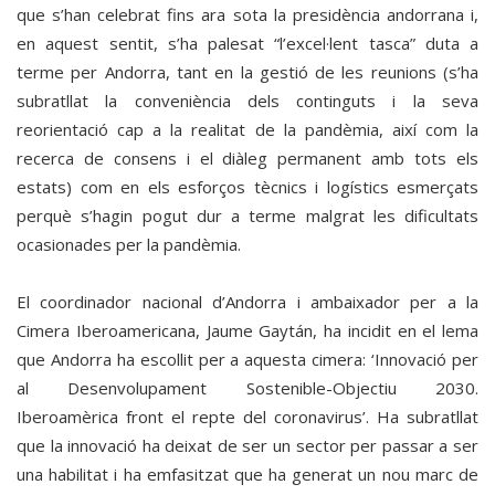
que s’han celebrat fins ara sota la presidència andorrana i,
en aquest sentit, s’ha palesat “l’excel·lent tasca” duta a
terme per Andorra, tant en la gestió de les reunions (s’ha
subratllat la conveniència dels continguts i la seva
reorientació cap a la realitat de la pandèmia, així com la
recerca de consens i el diàleg permanent amb tots els
estats) com en els esforços tècnics i logístics esmerçats
perquè s’hagin pogut dur a terme malgrat les dificultats
ocasionades per la pandèmia.
El coordinador nacional d’Andorra i ambaixador per a la
Cimera Iberoamericana, Jaume Gaytán, ha incidit en el lema
que Andorra ha escollit per a aquesta cimera: ‘Innovació per
al Desenvolupament Sostenible-Objectiu 2030.
Iberoamèrica front el repte del coronavirus’. Ha subratllat
que la innovació ha deixat de ser un sector per passar a ser
una habilitat i ha emfasitzat que ha generat un nou marc de