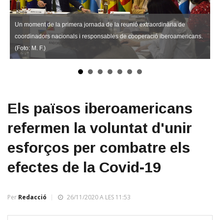
Un moment de la primera jornada de la reunió extraordinària de
coordinadors nacionals i responsables de cooperació iberoamericans.
(Foto: M. F.)
Els països iberoamericans
refermen la voluntat d'unir
esforços per combatre els
efectes de la Covid-19
Per
Redacció
26/11/2020 A LES 11:53