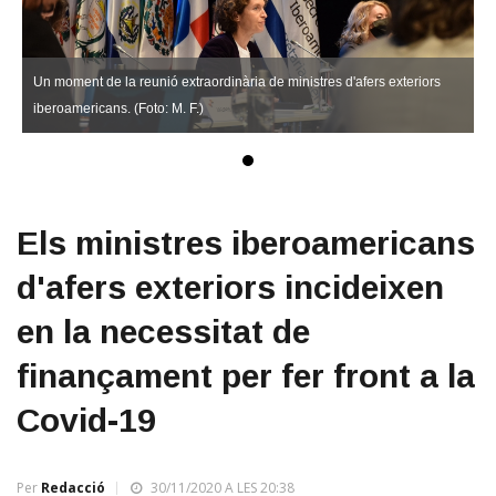
Un moment de la reunió extraordinària de ministres d'afers exteriors
iberoamericans. (Foto: M. F.)
Els ministres iberoamericans
d'afers exteriors incideixen
en la necessitat de
finançament per fer front a la
Covid-19
Per
Redacció
30/11/2020 A LES 20:38