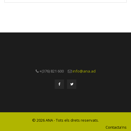
+(376) 821 600
info@ana.ad
© 2026 ANA - Tots els drets reservats.
Contacta'ns