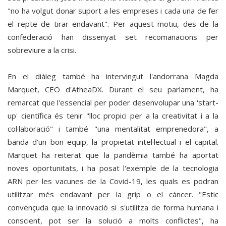
"no ha volgut donar suport a les empreses i cada una de fer
el repte de tirar endavant". Per aquest motiu, des de la
confederació han dissenyat set recomanacions per
sobreviure a la crisi.
En el diàleg també ha intervingut l'andorrana Magda
Marquet, CEO d'AtheaDX. Durant el seu parlament, ha
remarcat que l'essencial per poder desenvolupar una 'start-
up' científica és tenir "lloc propici per a la creativitat i a la
col·laboració" i també "una mentalitat emprenedora", a
banda d'un bon equip, la propietat intel·lectual i el capital.
Marquet ha reiterat que la pandèmia també ha aportat
noves oportunitats, i ha posat l'exemple de la tecnologia
ARN per les vacunes de la Covid-19, les quals es podran
utilitzar més endavant per la grip o el càncer. "Estic
convençuda que la innovació si s'utilitza de forma humana i
conscient, pot ser la solució a molts conflictes", ha