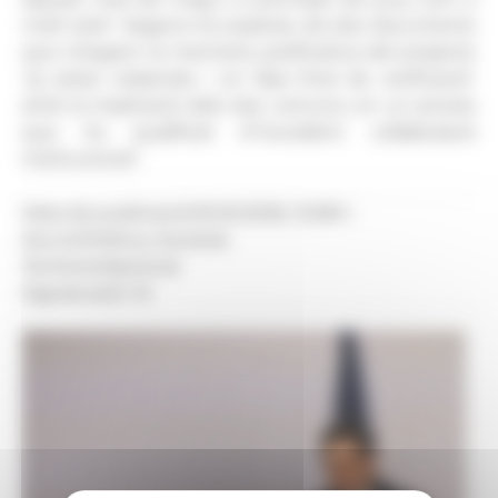
molt tard". Segons ha explicat, els dos documents
que integren la memòria justificativa del projecte
"ja estan redactats i en fase final de verificació"
amb la implicació dels dos comuns, en un procés
que ha qualificat d’"excel·lent col·laboració
institucional".
Data de publicació:
05.05.2026, 13.28 h
Secció:
Política, Societat
Territoris:
Nacional
Signatura:
D. M.