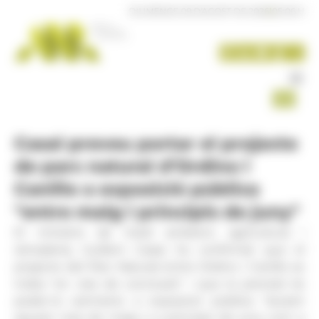
Panell de gestió de galetes
DIUMENGE 09 D'AGOST DE 2026
|
05:06 H
Casal preveu portar el projecte
de parc natural d’Ordino i
Canillo a exposició pública
"entre maig i principis de juny"
El ministre de medi ambient, agricultura i
ramaderia, Guillem Casal, ha confirmat que el
projecte del Parc Natural entre Ordino i Canillo es
troba "en vies de conclusió" i que la previsió és
poder-lo sotmetre a exposició pública "durant
aquest mes de maig o a principis de juny com a