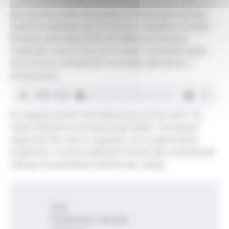
Pel que fa a la llei de protecció i benestar animal,
Casal ha explicat que el Govern treballa en la fase
final de consultes amb els diferents sectors
implicats i que el text ja ha estat compartit amb
els comuns i presentat a entitats del sector i
protectores.
En aquest sentit, ha indicat que el nou text "va
més enllà de la normativa del 2016" i incorpora
aspectes fins ara no regulats com espectacles,
publicitat o comercialització d’animals, a banda de
reforçar la prohibició d’estris de càstig.
Inici
Productes i serveis