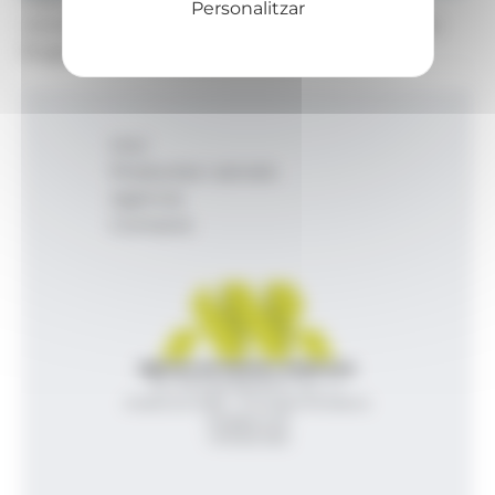
Personalitzar
Una edició anterior de l'Alpha Space d'Escaldes-
Engordany.
Inici
Productes i serveis
Agència
Contacte
Agència de Notícies Andorrana
Av. Príncep Benlloch, 43, -1, 1
Andorra la Vella - Principat d’Andorra
info@ana.ad
+376 821 600