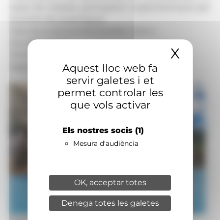
espai de trobada, participació i experimentació per
al jovent de la parròquia.
Data de publicació:
05.05.2026, 13.34 h
Secció:
Societat
X
Amaga
Territoris:
Escaldes-Engordany
Aquest lloc web fa
Signatura:
Redacció
servir galetes i et
permet controlar les
que vols activar
Els nostres socis
(1)
Mesura d'audiència
OK, acceptar totes
Denega totes les galetes
Foto: Comú d'Escaldes-Engordany