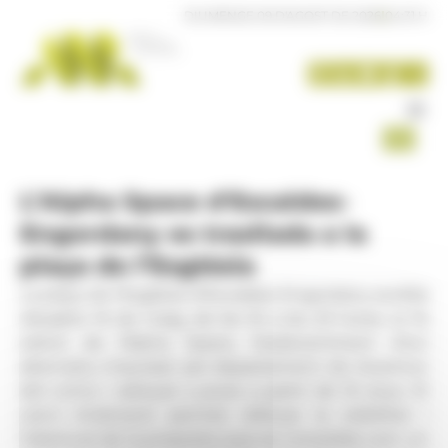
Panell de gestió de galetes
DIUMENGE 09 D'AGOST DE 2026
|
04:31 H
L’Alpha Space d'Escaldes-
Engordany es trasllada a la
plaça de l’Església
La plaça de l’Església d’Escaldes-Engordany acollirà
dissabte 16 de maig, de les 16 a les 23 hores, la 7a
edició de l’Alpha Space, l’esdeveniment d’oci
alternatiu impulsat pel departament de Joventut
del comú i adreçat a joves a partir de 16 anys. El
canvi d’ubicació permet reforçar la visibilitat i
l’obertura de la proposta, que es consolida com un