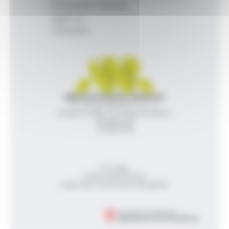
Productes i serveis
Agència
Contacte
Agència de Notícies Andorrana
Av. Príncep Benlloch, 43, -1, 1
Andorra la Vella - Principat d’Andorra
info@ana.ad
+376 821 600
Avís legal
Política de privacitat
Gestió del consentiment de galetes