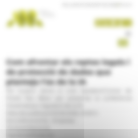
Panell de gestió de galetes
DILLUNS 10 D'AGOST DE 2026
|
17:44 H
Com afrontar els reptes legals i
de protecció de dades que
planteja l'ús de la IA
Pol Guasch aterra al cicle Speakers'Corner de
l'hotel Roc Blanc per presentar la conferència
'Governança i regulació de la IA'
Data de publicació:
16.06.2026, 10.00 h
Secció:
Economia - Empresa
Territoris:
Nacional
Signatura:
Redacció