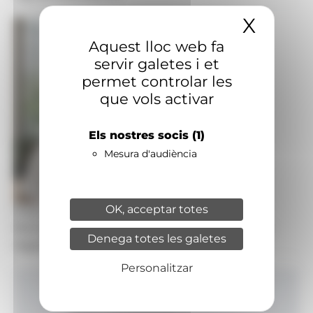
X
Amaga
Aquest lloc web fa
servir galetes i et
permet controlar les
que vols activar
Els nostres socis
(1)
Mesura d'audiència
OK, acceptar totes
Foto: P. G.
Pol Guasch oferirà la conferència 'Governança i
Denega totes les galetes
regulació de la IA'.
Personalitzar
Inici