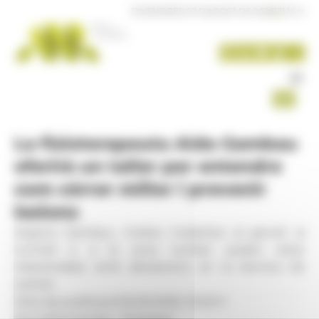
Panell de gestió de galetes
DIVENDRES 07 D'AGOST DE 2026
|
21:14 H
La fisioterapeuta Aïda Gambau
oferirà un taller per entendre
com córrer millor i prevenir
lesions
Segons Gambau, moltes molèsties al genoll, al
turmell o a la zona lumbar poden estar
relacionades amb alteracions en la tècnica de
carrera
Data de publicació:
16.06.2026, 10.00 h
Secció:
Economia - Empresa