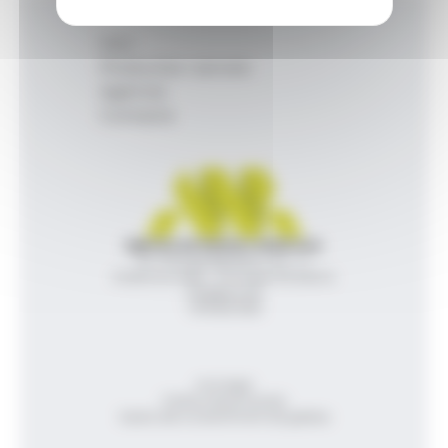
Inici
Productes i serveis
Agència
Contacte
Agència de Notícies Andorrana
Av. Príncep Benlloch, 43, -1, 1
Andorra la Vella - Principat d’Andorra
info@ana.ad
+376 821 600
Avís legal
Política de privacitat
Gestió del consentiment de galetes