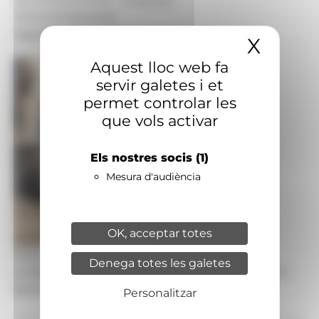
Territoris:
Nacional
Signatura:
Redacció
X
Amaga
Aquest lloc web fa
servir galetes i et
permet controlar les
que vols activar
Els nostres socis
(1)
Mesura d'audiència
OK, acceptar totes
Foto: Aïda Gambau
Denega totes les galetes
La fisioterapeuta especialitzada en peu, turmell i
biomecànica de la cursa, Aïda Gambau.
Personalitzar