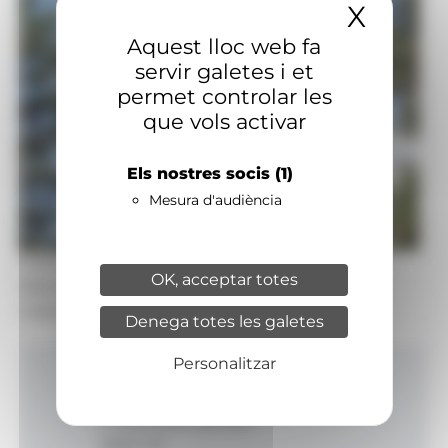
X
Amaga
Aquest lloc web fa
servir galetes i et
permet controlar les
que vols activar
Els nostres socis
(1)
Mesura d'audiència
Foto: Naturland
OK, acceptar totes
Naturland presenta una temporada d’estiu
marcada per l’estrena de l’Eclipsi.
Denega totes les galetes
Personalitzar
Inici
Productes i serveis
Agència