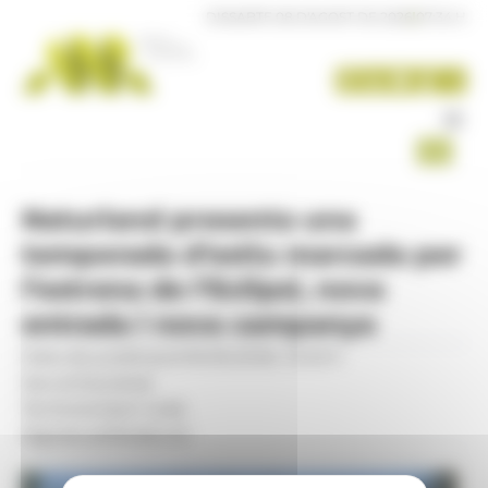
Panell de gestió de galetes
DISSABTE 08 D'AGOST DE 2026
|
07:34 H
Naturland presenta una
temporada d’estiu marcada per
l’estrena de l’Eclipsi, nova
entrada i nova campanya
Data de publicació:
16.06.2026, 13.45 h
Secció:
Societat
Territoris:
Sant Julià
Signatura:
Redacció