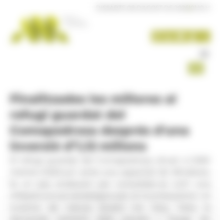
Panell de gestió de galetes
DISSABTE 08 D'AGOST DE 2026
|
01:10 H
Finalitzades les millores al
refugi guardat del
Comapedrosa després d'una
inversió d’1,12 milions
El refugi guardat del Comapedrosa, situat a 2.260
metres d’altitud i amb una capacitat de 48 places,
fa un pas endavant per consolidar-se com una
infraestructura estratègica per al muntanyisme i el
turisme de natura durant tot l’any. Vista la
demanda creixent dels usuaris i l’auge de