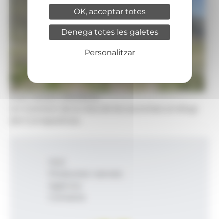
OK, acceptar totes
Denega totes les galetes
Personalitzar
Foto: Govern d'Andorra
Un moment de la vista de les autoritats al refugi
del Comapedrosa.
Inici
Productes i serveis
Agència
Contacte