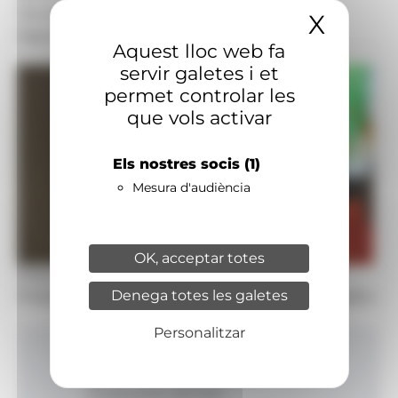
Territoris:
Nacional
X
Amaga
Signatura:
Redacció
Aquest lloc web fa
servir galetes i et
permet controlar les
que vols activar
Els nostres socis
(1)
Mesura d'audiència
OK, acceptar totes
Foto: Fundació Bomosa
Denega totes les galetes
Presentació de la segona edició del Premi Bagaleu.
Personalitzar
Inici
Productes i serveis