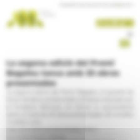
Panell de gestió de galetes
DISSABTE 08 D'AGOST DE 2026
|
05:53 H
La segona edició del Premi
Bagaleu tanca amb 33 obres
presentades
La segona edició del Premi Bagaleu, el guardó de
ficció climàtica ambientada a Andorra impulsat per
la Fundació Bomosa, ha tancat la convocatòria
amb un total de 33 obres presentades: 30 novel·les
i 3 relats curts.
Data de publicació:
06.07.2026, 17.31 h
Secció:
Societat, Cultura