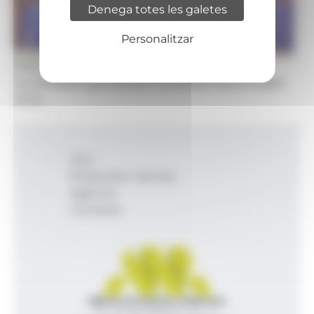
Denega totes les galetes
Personalitzar
Foto: Concòrdia
La consellera general de Concòrdia, Maria Àngels
Aché.
Inici
Productes i serveis
Agència
Contacte
Agència de Notícies Andorrana
Av. Príncep Benlloch, 43, -1, 1