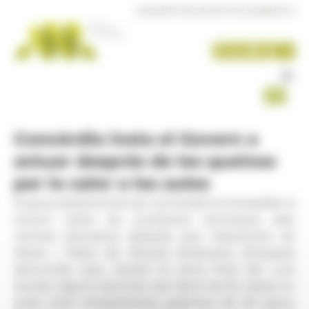
Panell de gestió de galetes
DISSABTE 08 D'AGOST DE 2026
|
16:31 H
Concòrdia insta el Govern a
actuar després de les queixes
per la calor a les aules
El grup parlamentari de Concòrdia ha interpel·lat el
Govern sobre les condicions tèrmiques dels
centres educatius després que l'Associació de
Mares i Pares de l'Escola Andorrana (Ampaea)
denunciés que, durant la recta final del curs
escolar, alguns alumnes van haver de fer classe en
aules amb temperatures superiors als 30 graus.